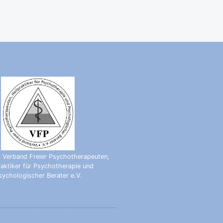
m Verband Freier Psychotherapeuten,
raktiker für Psychotherapie und
sychologischer Berater e.V.