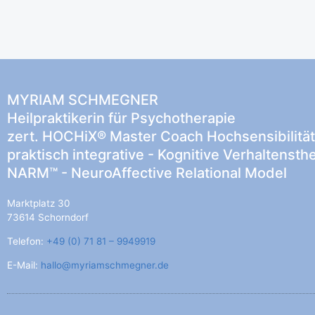
MYRIAM SCHMEGNER
Heilpraktikerin für Psychotherapie
zert. HOCHiX® Master Coach Hochsensibilität
praktisch integrative - Kognitive Verhaltensth
NARM™ - NeuroAffective Relational Model
Marktplatz 30
73614 Schorndorf
Telefon:
+49 (0) 71 81 – 9949919
E-Mail:
hallo@myriamschmegner.de