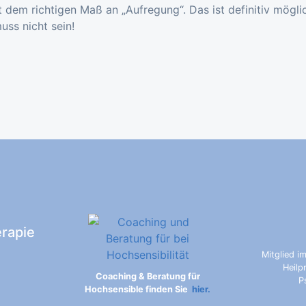
t dem richtigen Maß an „Aufregung“. Das ist definitiv mögli
ss nicht sein!
erapie
Mitglied i
Heilp
Coaching & Beratung für
P
Hochsensible finden Sie
hier.