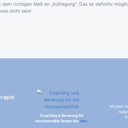
t dem richtigen Maß an „Aufregung“. Das ist definitiv mögli
ss nicht sein!
erapie
Mitglied i
Heilp
Coaching & Beratung für
P
Hochsensible finden Sie
hier.